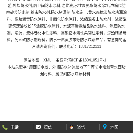
盟,外墙防水剂,厨卫间防水涂料,注浆液,水性聚氨酯防水涂料,浓缩脂肪
酸砂浆防水剂,粉末防水剂,防水堵漏剂,防水施工,背水面抗渗防水堵漏涂
料，橡胶沥青防水涂料，非固化防水涂料，浓缩混凝土防水剂，浓缩型
建筑速溶胶粉JS涂膜防水涂料，水泥基渗透结晶防水涂料，涂膜防水
剂，堵漏，液体卷材水性涂料，高聚物水溶性柔韧注浆料，渗透结晶母
料，免砸砖防水剂母料，防水一贴灵胶带等防水堵漏产品，有意向的客
户请咨询我们，联系电话：18317212111
网站地图
XML
备案号:
豫ICP备18041051号-1
本站关键字:
屋面防水胶，外墙防水补漏胶地下车库防水堵漏背水面堵
漏材料、厨卫间防水堵漏材料
电话
短信
咨询
地图