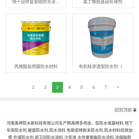
快干自修复金刚防水涂…
氯丁橡胶基层处理剂
丙烯酸盐喷膜防水材料
有机硅渗透型防水剂（…
>
1
2
3
4
5
6
7
回到顶部
河南禹神防水新科技有限公司生产韩禹牌多用途，型防水堵漏材料,地下
车库防水剂,屋面防水剂,防水涂料,免砸瓷砖粉末防水剂,防水材料招商加
盟,外墙防水剂,厨卫间防水涂料,注浆液,水性聚氨酯防水涂料,浓缩脂肪