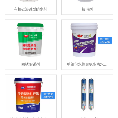
有机硅渗透型防水剂
拉毛剂
固锈阻锈剂
单组份水性聚氨酯防水…