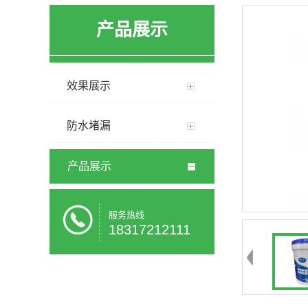
产品展示
效果展示
防水堵漏
产品展示
服务热线
18317212111