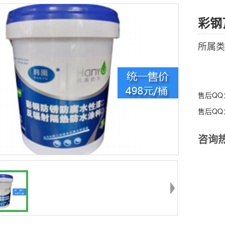
彩钢
所属类
售后Q
售后Q
咨询