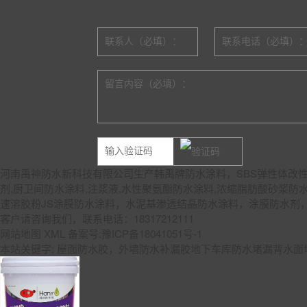
联系人（必填）：
联系电话（必填）
留言内容（必填）：
河南禹神防水新科技有限公司生产韩禹牌防水涂料，SBS弹性体改性
剂,厨卫间防水涂料,注浆液,水性聚氨酯防水涂料,浓缩脂肪酸砂浆
速溶胶粉JS涂膜防水涂料，水泥基渗透结晶防水涂料，涂膜防水剂
客户请咨询我们，联系电话：18317212111
网站地图
XML
备案号:
豫ICP备18041051号-1
本站关键字:
屋面防水胶，外墙防水补漏胶地下车库防水堵漏背水面