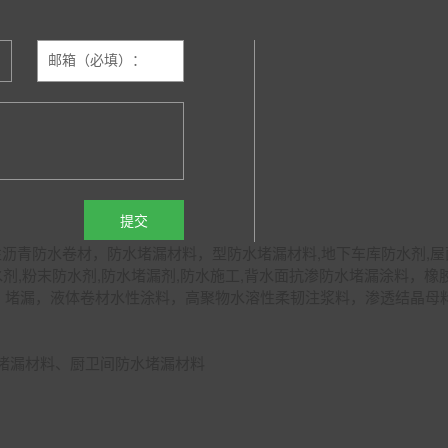
：
邮箱（必填）：
沥青防水卷材，防水堵漏材料，型防水堵漏材料,地下车库防水剂,屋面
防水剂,粉末防水剂,防水堵漏剂,防水施工,背水面抗渗防水堵漏涂料
，堵漏，液体卷材水性涂料，高聚物水溶性柔韧注浆料，渗透结晶母
堵漏材料、厨卫间防水堵漏材料