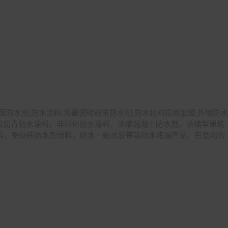
防水剂,防水涂料,免砸瓷砖粉末防水剂,防水材料招商加盟,外墙防水
，橡胶沥青防水涂料，非固化防水涂料，浓缩混凝土防水剂，浓缩型建筑
料，免砸砖防水剂母料，防水一贴灵胶带等防水堵漏产品，有意向的