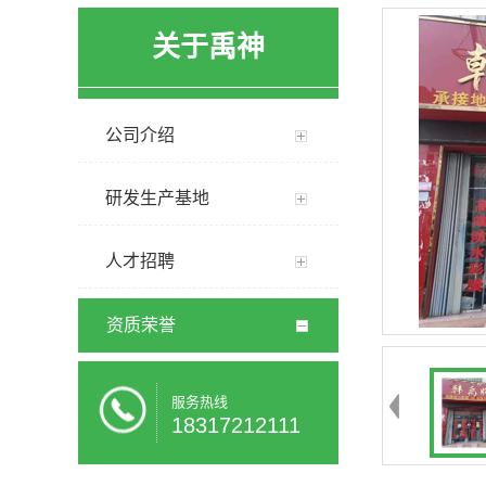
关于禹神
公司介绍
研发生产基地
人才招聘
资质荣誉
服务热线
18317212111