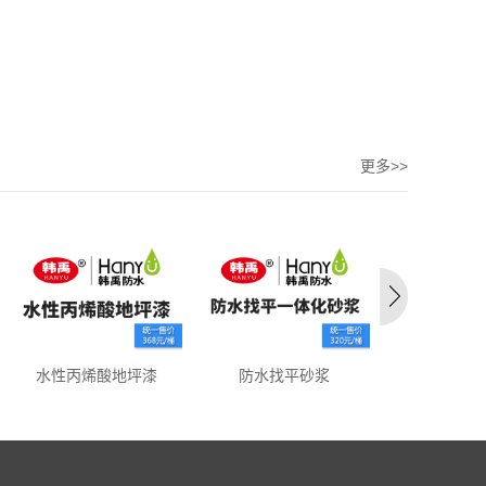
更多>>
水性丙烯酸地坪漆
防水找平砂浆
混凝土抗渗