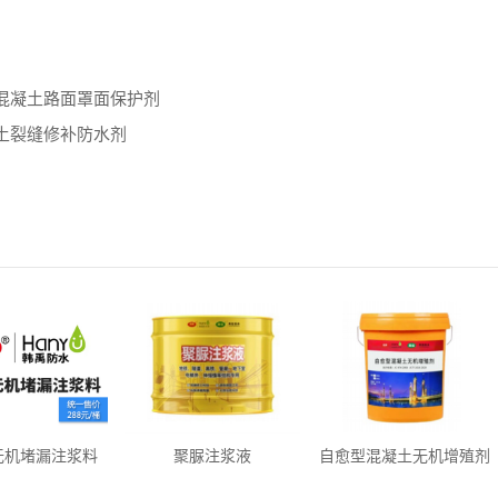
混凝土路面罩面保护剂
土裂缝修补防水剂
无机堵漏注浆料
自愈型混凝土无机增殖剂
聚脲注浆液