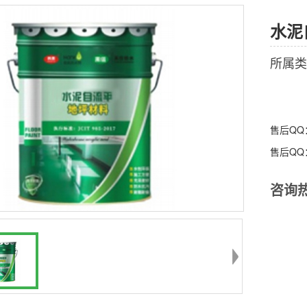
水泥
所属类
售后Q
售后Q
咨询