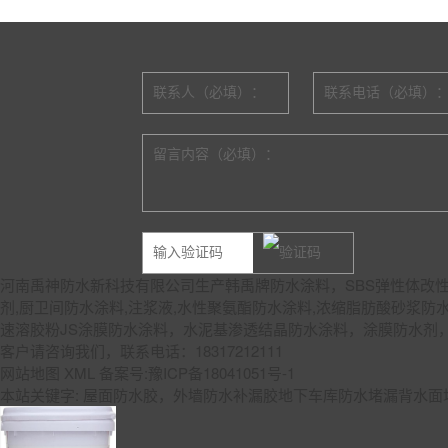
联系人（必填）：
联系电话（必填）
留言内容（必填）：
河南禹神防水新科技有限公司生产韩禹牌防水涂料，SBS弹性体改性
剂,厨卫间防水涂料,注浆液,水性聚氨酯防水涂料,浓缩脂肪酸砂浆
速溶胶粉JS涂膜防水涂料，水泥基渗透结晶防水涂料，涂膜防水剂
客户请咨询我们，联系电话：18317212111
网站地图
XML
备案号:
豫ICP备18041051号-1
本站关键字:
屋面防水胶，外墙防水补漏胶地下车库防水堵漏背水面