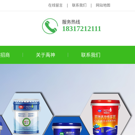
|
|
在线留言
联系我们
网站地图
服务热线
18317212111
作招商
关于禹神
联系我们