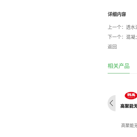
详细内容
上一个：
透水
下一个：
混凝
返回
相关产品
快干自修复金刚防水涂料
高聚能