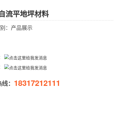
自流平地坪材料
别：产品展示
Q：
Q：
18317212111
热线：