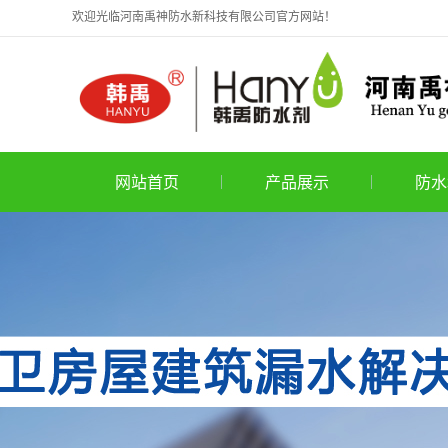
欢迎光临河南禹神防水新科技有限公司官方网站！
网站首页
产品展示
防水