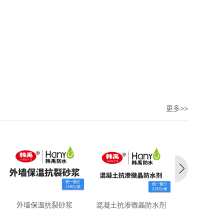
更多>>
外墙保温抗裂砂浆
混凝土抗渗微晶防水剂
韩禹无机渗透
剂（D.