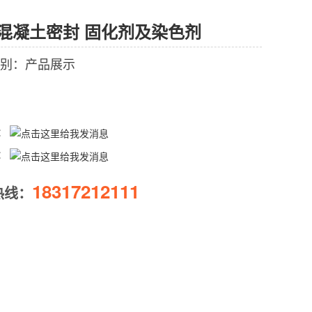
混凝土密封 固化剂及染色剂
别：产品展示
Q：
Q：
18317212111
热线：