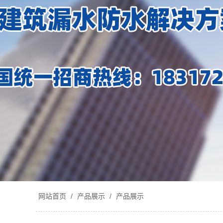
网站首页
/
产品展示
/
产品展示