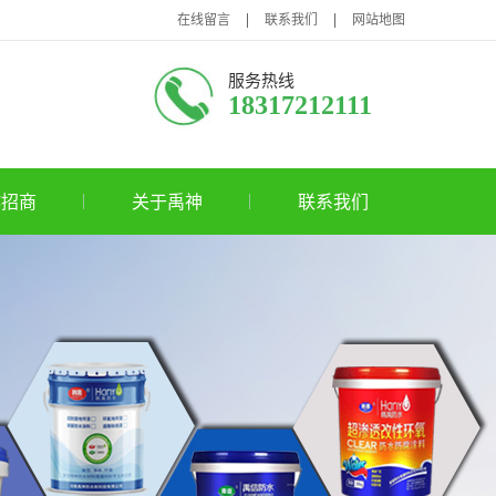
|
|
在线留言
联系我们
网站地图
服务热线
18317212111
作招商
关于禹神
联系我们