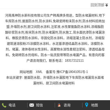
回到顶部
河南禹神防水新科技有限公司生产韩禹牌多用途，型防水堵漏材料,地下
车库防水剂,屋面防水剂,防水涂料,免砸瓷砖粉末防水剂,防水材料招商加
盟,外墙防水剂,厨卫间防水涂料,注浆液,水性聚氨酯防水涂料,浓缩脂肪
酸砂浆防水剂,粉末防水剂,防水堵漏剂,防水施工,背水面抗渗防水堵漏涂
料，橡胶沥青防水涂料，非固化防水涂料，浓缩混凝土防水剂，浓缩型
建筑速溶胶粉JS涂膜防水涂料，水泥基渗透结晶防水涂料，涂膜防水
剂，堵漏，液体卷材水性涂料，高聚物水溶性柔韧注浆料，渗透结晶母
料，免砸砖防水剂母料，防水一贴灵胶带等防水堵漏产品，有意向的客
户请咨询我们，联系电话：18317212111
网站地图
XML
备案号:
豫ICP备18041051号-1
本站关键字:
屋面防水胶，外墙防水补漏胶地下车库防水堵漏背水面堵
漏材料、厨卫间防水堵漏材料
电话
短信
咨询
地图