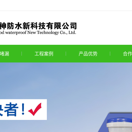
堵漏
工程案例
产品优势
合