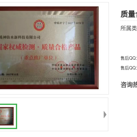
质量
所属类
售后Q
售后Q
咨询