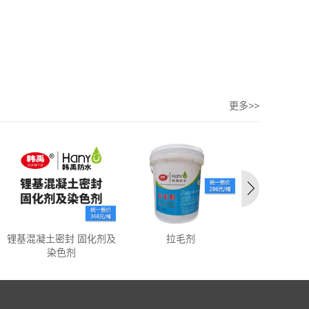
更多>>
锂基混凝土密封 固化剂及
拉毛剂
快干自修复金
染色剂