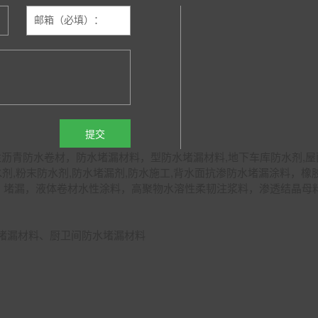
：
邮箱（必填）：
沥青防水卷材，防水堵漏材料，型防水堵漏材料,地下车库防水剂,屋面
防水剂,粉末防水剂,防水堵漏剂,防水施工,背水面抗渗防水堵漏涂料
，堵漏，液体卷材水性涂料，高聚物水溶性柔韧注浆料，渗透结晶母
堵漏材料、厨卫间防水堵漏材料