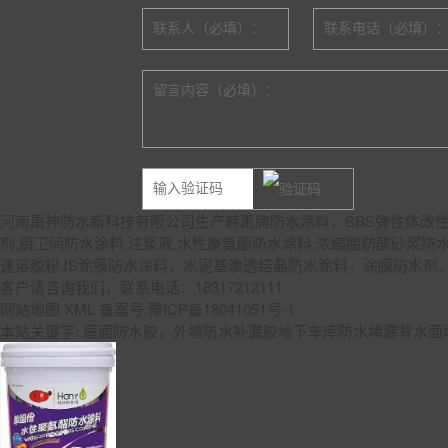
联系人（必填）：
联系电话（必填）
留言内容（必填）：
河南禹神防水新科技有限公司生产韩禹牌防水涂料，SBS弹性体改性
剂,厨卫间防水涂料,注浆液,水性聚氨酯防水涂料,浓缩脂肪酸砂浆
速溶胶粉JS涂膜防水涂料，水泥基渗透结晶防水涂料，涂膜防水剂
客户请咨询我们，联系电话：18317212111
网站地图
XML
备案号:
豫ICP备18041051号-1
本站关键字:
屋面防水胶，外墙防水补漏胶地下车库防水堵漏背水面