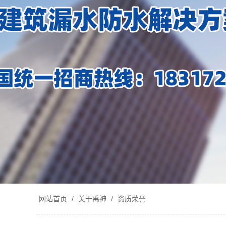
网站首页
/
关于禹神
/
资质荣誉