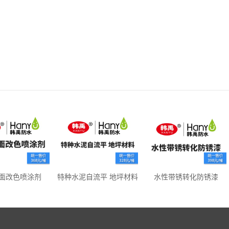
面改色喷涂剂
特种水泥自流平 地坪材料
水性带锈转化防锈漆